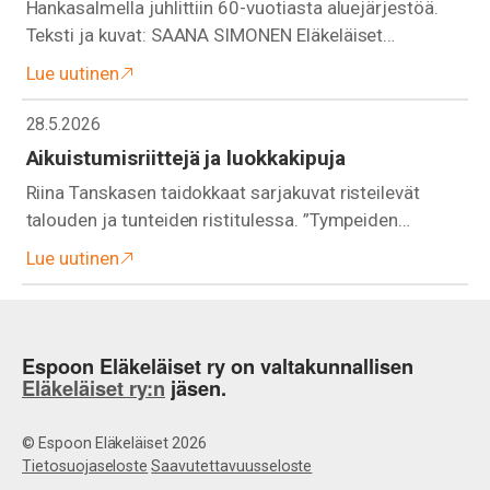
Hankasalmella juhlittiin 60-vuotiasta aluejärjestöä.
Teksti ja kuvat: SAANA SIMONEN Eläkeläiset…
Lue uutinen
28.5.2026
Aikuistumisriittejä ja luokkakipuja
Riina Tanskasen taidokkaat sarjakuvat risteilevät
talouden ja tunteiden ristitulessa. ”Tympeiden…
Lue uutinen
Espoon Eläkeläiset ry on valtakunnallisen
Eläkeläiset ry:n
jäsen.
© Espoon Eläkeläiset 2026
Tietosuojaseloste
Saavutettavuusseloste