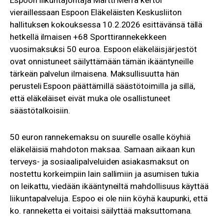
Espoon liikuntajohtaja Martti Merra kertoi
vieraillessaan Espoon Eläkeläisten Keskusliiton
hallituksen kokouksessa 10.2.2026 esittävänsä tällä
hetkellä ilmaisen +68 Sporttirannekekkeen
vuosimaksuksi 50 euroa. Espoon eläkeläisjärjestöt
ovat onnistuneet säilyttämään tämän ikääntyneille
tärkeän palvelun ilmaisena. Maksullisuutta hän
perusteli Espoon päättämillä säästötoimilla ja sillä,
että eläkeläiset eivät muka ole osallistuneet
säästötalkoisiin.
50 euron rannekemaksu on suurelle osalle köyhiä
eläkeläisiä mahdoton maksaa. Samaan aikaan kun
terveys- ja sosiaalipalveluiden asiakasmaksut on
nostettu korkeimpiin lain sallimiin ja asumisen tukia
on leikattu, viedään ikääntyneiltä mahdollisuus käyttää
liikuntapalveluja. Espoo ei ole niin köyhä kaupunki, että
ko. ranneketta ei voitaisi säilyttää maksuttomana.