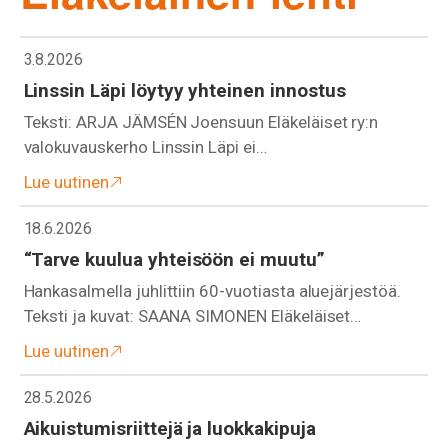
3.8.2026
Linssin Läpi löytyy yhteinen innostus
Teksti: ARJA JÄMSÉN Joensuun Eläkeläiset ry:n
valokuvauskerho Linssin Läpi ei…
Lue uutinen
18.6.2026
“Tarve kuulua yhteisöön ei muutu”
Hankasalmella juhlittiin 60-vuotiasta aluejärjestöä.
Teksti ja kuvat: SAANA SIMONEN Eläkeläiset…
Lue uutinen
28.5.2026
Aikuistumisriittejä ja luokkakipuja