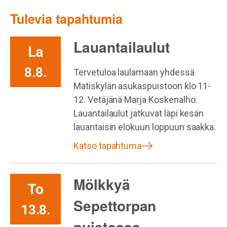
Tulevia tapahtumia
Lauantailaulut
La
8.8.
Tervetuloa laulamaan yhdessä
Matiskylän asukaspuistoon klo 11-
12. Vetäjänä Marja Koskenalho.
Lauantailaulut jatkuvat läpi kesän
lauantaisin elokuun loppuun saakka.
Katso tapahtuma
Mölkkyä
To
Sepettorpan
13.8.
puistossa