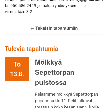
tai 050 586 2449 ja maksu yhdistyksen tilille
viimeistään 3.2.
← Takaisin tapahtumiin
Tulevia tapahtumia
Mölkkyä
To
Sepettorpan
13.8.
puistossa
Pelaamme mölkkyä Sepetttorpan
puistossa klo 11. Pelit jatkuvat
torstaisin koko kesän ajan viikoilla,