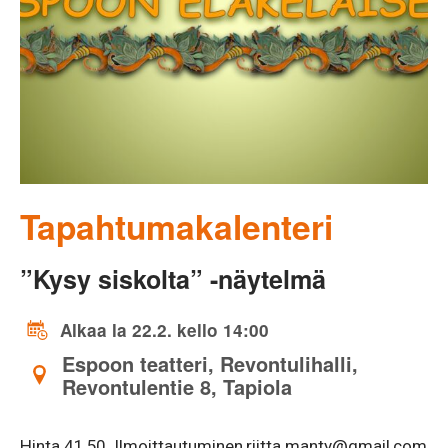
Tapahtumakalenteri
”Kysy siskolta” -näytelmä
Alkaa la 22.2. kello 14:00
Espoon teatteri, Revontulihalli,
Revontulentie 8, Tapiola
Hinta 41,50. Ilmoittautuminen riitta.manty@gmail.com