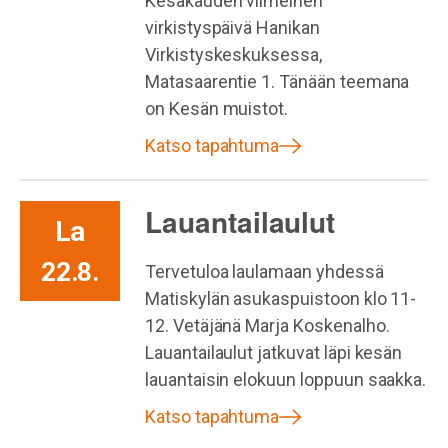
Kesäkauden viimeinen
virkistyspäivä Hanikan
Virkistyskeskuksessa,
Matasaarentie 1. Tänään teemana
on Kesän muistot.
Katso tapahtuma
Lauantailaulut
La
22.8.
Tervetuloa laulamaan yhdessä
Matiskylän asukaspuistoon klo 11-
12. Vetäjänä Marja Koskenalho.
Lauantailaulut jatkuvat läpi kesän
lauantaisin elokuun loppuun saakka.
Katso tapahtuma