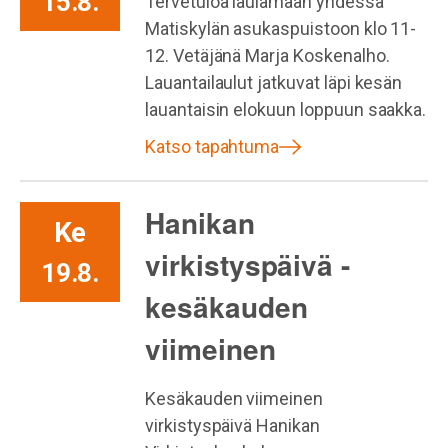
15.8.
Tervetuloa laulamaan yhdessä
Matiskylän asukaspuistoon klo 11-
12. Vetäjänä Marja Koskenalho.
Lauantailaulut jatkuvat läpi kesän
lauantaisin elokuun loppuun saakka.
Katso tapahtuma
Hanikan
Ke
virkistyspäivä -
19.8.
kesäkauden
viimeinen
Kesäkauden viimeinen
virkistyspäivä Hanikan