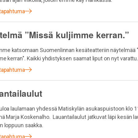
 tapahtuma
telmä ”Missä kuljimme kerran.”
me katsomaan Suomenlinnan kesäteatteriin näytelmää 
me kerran". Kaikki yhdistyksen saamat liput on nyt varattu
 tapahtuma
antailaulut
uloa laulamaan yhdessä Matiskylän asukaspuistoon klo 1
nä Marja Koskenalho. Lauantailaulut jatkuvat läpi kesän la
n loppuun saakka.
 tapahtuma