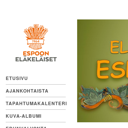
Espoon
Skip
to
Eläkeläiset
content
ry
Elämänmyönteistä
menoa.
ETUSIVU
AJANKOHTAISTA
TAPAHTUMAKALENTERI
KUVA-ALBUMI