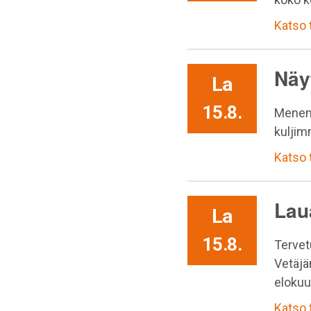
Katso
Näy
La
15.8.
Menem
kuljim
Katso
Lau
La
15.8.
Tervet
Vetäjä
elokuu
Katso