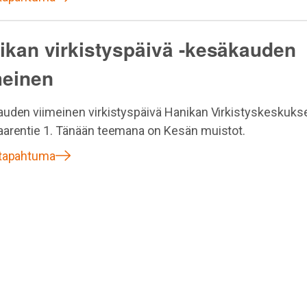
ikan virkistyspäivä -kesäkauden
meinen
uden viimeinen virkistyspäivä Hanikan Virkistyskeskuks
arentie 1. Tänään teemana on Kesän muistot.
 tapahtuma