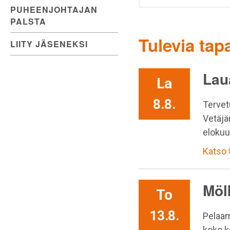
PUHEENJOHTAJAN
PALSTA
Tulevia ta
LIITY JÄSENEKSI
Lau
La
8.8.
Tervet
Vetäjä
elokuu
Katso
Möl
To
13.8.
Pelaam
koko k