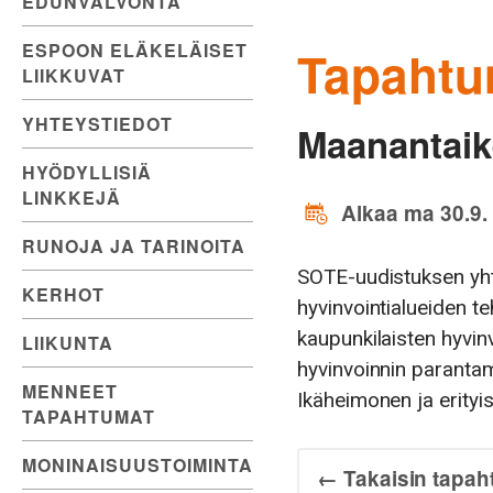
EDUNVALVONTA
ESPOON ELÄKELÄISET
Tapahtu
LIIKKUVAT
YHTEYSTIEDOT
Maanantaik
HYÖDYLLISIÄ
LINKKEJÄ
Alkaa ma 30.9. 
RUNOJA JA TARINOITA
SOTE-uudistuksen yhte
KERHOT
hyvinvointialueiden te
kaupunkilaisten hyvin
LIIKUNTA
hyvinvoinnin parantam
MENNEET
Ikäheimonen ja erityis
TAPAHTUMAT
MONINAISUUSTOIMINTA
← Takaisin tapah