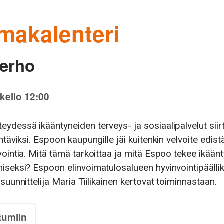
makalenteri
erho
kello 12:00
ydessä ikääntyneiden terveys- ja sosiaalipalvelut siirt
htäviksi. Espoon kaupungille jäi kuitenkin velvoite edist
vointia. Mitä tämä tarkoittaa ja mitä Espoo tekee ikään
iseksi? Espoon elinvoimatulosalueen hyvinvointipäälli
suunnittelija Maria Tiilikainen kertovat toiminnastaan.
tumiin