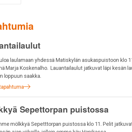
pahtumia
antailaulut
uloa laulamaan yhdessä Matiskylän asukaspuistoon klo 1
nä Marja Koskenalho. Lauantailaulut jatkuvat läpi kesän la
n loppuun saakka.
 tapahtuma
kkyä Sepettorpan puistossa
me mölkkyä Sepetttorpan puistossa klo 11. Pelit jatkuvat
esän ajan viikoilla, jolloin emme käy Hanikassa.