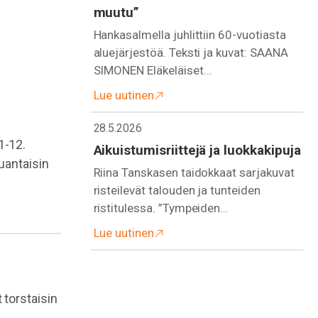
muutu”
Hankasalmella juhlittiin 60-vuotiasta
aluejärjestöä. Teksti ja kuvat: SAANA
SIMONEN Eläkeläiset…
Lue uutinen
28.5.2026
1-12.
Aikuistumisriittejä ja luokkakipuja
uantaisin
Riina Tanskasen taidokkaat sarjakuvat
risteilevät talouden ja tunteiden
ristitulessa. ”Tympeiden…
Lue uutinen
 torstaisin