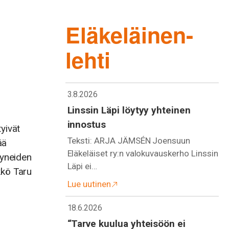
Eläkeläinen-
lehti
3.8.2026
Linssin Läpi löytyy yhteinen
innostus
yivät
Teksti: ARJA JÄMSÉN Joensuun
ää
Eläkeläiset ry:n valokuvauskerho Linssin
tyneiden
Läpi ei…
kkö Taru
Lue uutinen
18.6.2026
“Tarve kuulua yhteisöön ei