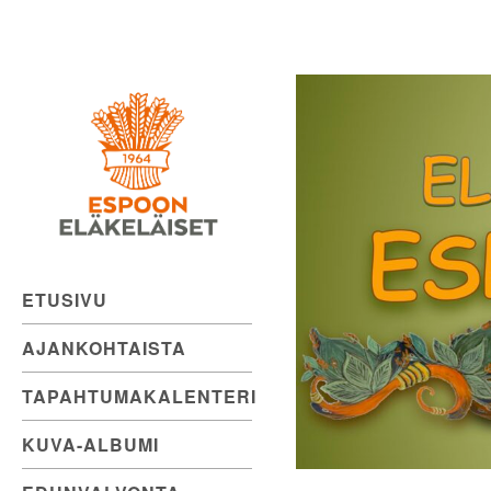
Espoon
Skip
to
Eläkeläiset
content
ry
Elämänmyönteistä
menoa.
ETUSIVU
AJANKOHTAISTA
TAPAHTUMAKALENTERI
KUVA-ALBUMI