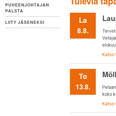
Tulevia ta
PUHEENJOHTAJAN
PALSTA
Lau
La
LIITY JÄSENEKSI
8.8.
Tervet
Vetäjä
elokuu
Katso
Möl
To
13.8.
Pelaam
koko k
Katso