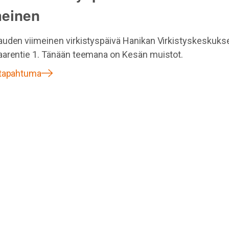
meinen
uden viimeinen virkistyspäivä Hanikan Virkistyskeskuks
arentie 1. Tänään teemana on Kesän muistot.
 tapahtuma