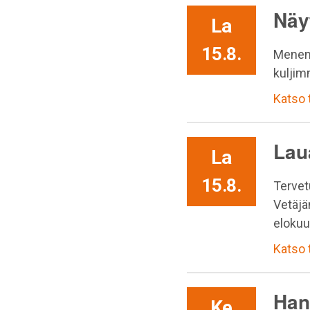
Näy
La
15.8.
Menem
kuljim
Katso
Lau
La
15.8.
Tervet
Vetäjä
elokuu
Katso
Han
Ke