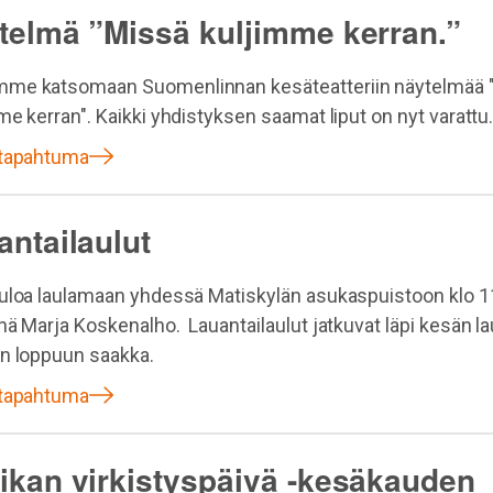
telmä ”Missä kuljimme kerran.”
me katsomaan Suomenlinnan kesäteatteriin näytelmää 
me kerran". Kaikki yhdistyksen saamat liput on nyt varattu
 tapahtuma
antailaulut
uloa laulamaan yhdessä Matiskylän asukaspuistoon klo 1
nä Marja Koskenalho. Lauantailaulut jatkuvat läpi kesän la
n loppuun saakka.
 tapahtuma
ikan virkistyspäivä -kesäkauden