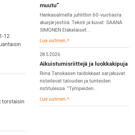
muutu”
Hankasalmella juhlittiin 60-vuotiasta
aluejärjestöä. Teksti ja kuvat: SAANA
SIMONEN Eläkeläiset…
1-12.
Lue uutinen
uantaisin
28.5.2026
Aikuistumisriittejä ja luokkakipuja
Riina Tanskasen taidokkaat sarjakuvat
risteilevät talouden ja tunteiden
ristitulessa. ”Tympeiden…
Lue uutinen
 torstaisin