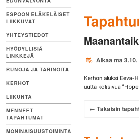
EDUNVALVONTA
ESPOON ELÄKELÄISET
Tapahtu
LIIKKUVAT
YHTEYSTIEDOT
Maanantaik
HYÖDYLLISIÄ
LINKKEJÄ
Alkaa ma 3.10. 
RUNOJA JA TARINOITA
Kerhon aluksi Eeva-H
KERHOT
uutta kotisivua ”Hop
LIIKUNTA
← Takaisin tapah
MENNEET
TAPAHTUMAT
MONINAISUUSTOIMINTA