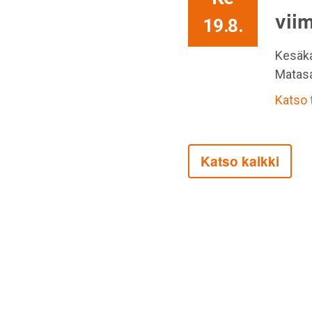
vii
19.8.
Kesäka
Matasa
Katso
Katso kaikki