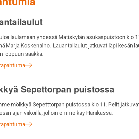
pahtumia
antailaulut
uloa laulamaan yhdessä Matiskylän asukaspuistoon klo 1
nä Marja Koskenalho. Lauantailaulut jatkuvat läpi kesän la
n loppuun saakka.
 tapahtuma
kkyä Sepettorpan puistossa
me mölkkyä Sepetttorpan puistossa klo 11. Pelit jatkuvat
esän ajan viikoilla, jolloin emme käy Hanikassa.
 tapahtuma