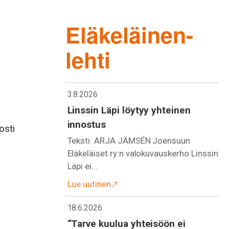
Eläkeläinen-
lehti
3.8.2026
Linssin Läpi löytyy yhteinen
innostus
osti
Teksti: ARJA JÄMSÉN Joensuun
Eläkeläiset ry:n valokuvauskerho Linssin
Läpi ei…
Lue uutinen
18.6.2026
“Tarve kuulua yhteisöön ei