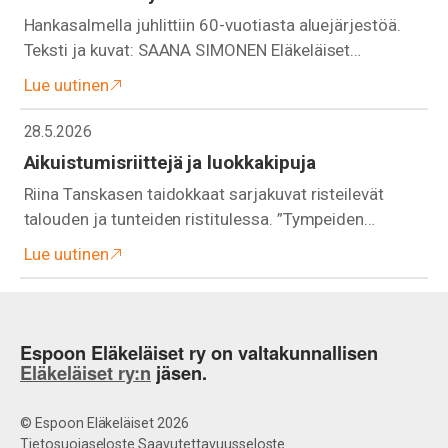
Hankasalmella juhlittiin 60-vuotiasta aluejärjestöä.
Teksti ja kuvat: SAANA SIMONEN Eläkeläiset…
Lue uutinen
28.5.2026
Aikuistumisriittejä ja luokkakipuja
Riina Tanskasen taidokkaat sarjakuvat risteilevät
talouden ja tunteiden ristitulessa. ”Tympeiden…
Lue uutinen
Espoon Eläkeläiset ry on valtakunnallisen
Eläkeläiset ry:n
jäsen.
© Espoon Eläkeläiset 2026
Tietosuojaseloste
Saavutettavuusseloste