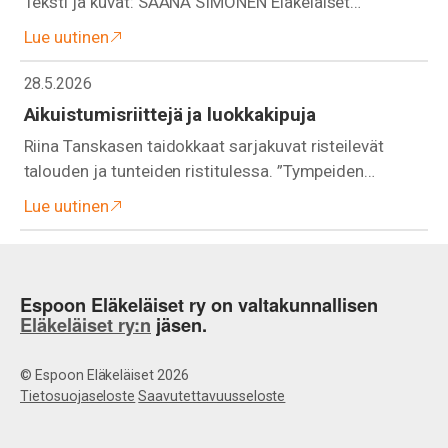
Teksti ja kuvat: SAANA SIMONEN Eläkeläiset…
Lue uutinen
28.5.2026
Aikuistumisriittejä ja luokkakipuja
Riina Tanskasen taidokkaat sarjakuvat risteilevät
talouden ja tunteiden ristitulessa. ”Tympeiden…
Lue uutinen
Espoon Eläkeläiset ry on valtakunnallisen
Eläkeläiset ry:n
jäsen.
© Espoon Eläkeläiset 2026
Tietosuojaseloste
Saavutettavuusseloste