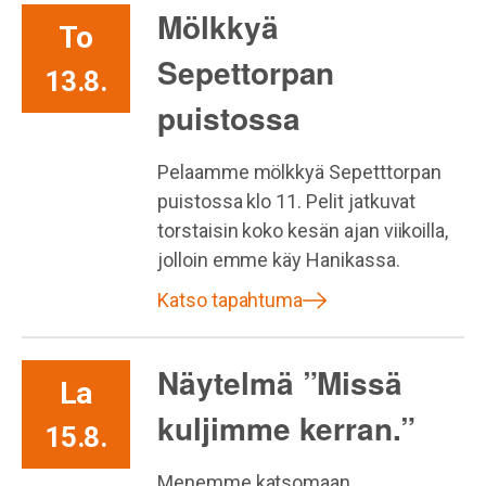
Mölkkyä
To
Sepettorpan
13.8.
puistossa
Pelaamme mölkkyä Sepetttorpan
puistossa klo 11. Pelit jatkuvat
torstaisin koko kesän ajan viikoilla,
jolloin emme käy Hanikassa.
Katso tapahtuma
Näytelmä ”Missä
La
kuljimme kerran.”
15.8.
Menemme katsomaan