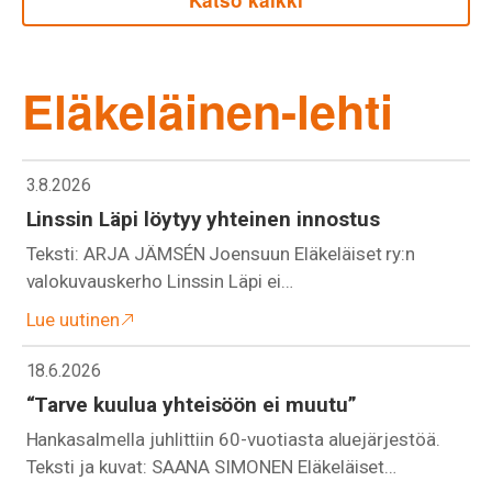
Katso kaikki
Eläkeläinen-lehti
3.8.2026
Linssin Läpi löytyy yhteinen innostus
Teksti: ARJA JÄMSÉN Joensuun Eläkeläiset ry:n
valokuvauskerho Linssin Läpi ei…
Lue uutinen
18.6.2026
“Tarve kuulua yhteisöön ei muutu”
Hankasalmella juhlittiin 60-vuotiasta aluejärjestöä.
Teksti ja kuvat: SAANA SIMONEN Eläkeläiset…