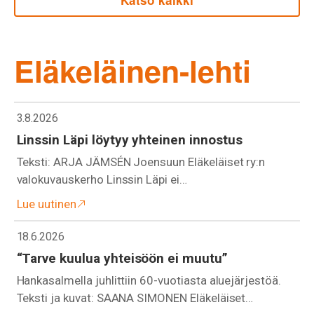
Katso kaikki
Eläkeläinen-lehti
3.8.2026
Linssin Läpi löytyy yhteinen innostus
Teksti: ARJA JÄMSÉN Joensuun Eläkeläiset ry:n
valokuvauskerho Linssin Läpi ei…
Lue uutinen
18.6.2026
“Tarve kuulua yhteisöön ei muutu”
Hankasalmella juhlittiin 60-vuotiasta aluejärjestöä.
Teksti ja kuvat: SAANA SIMONEN Eläkeläiset…