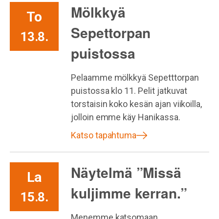
Mölkkyä
To
Sepettorpan
13.8.
puistossa
Pelaamme mölkkyä Sepetttorpan
puistossa klo 11. Pelit jatkuvat
torstaisin koko kesän ajan viikoilla,
jolloin emme käy Hanikassa.
Katso tapahtuma
Näytelmä ”Missä
La
kuljimme kerran.”
15.8.
Menemme katsomaan