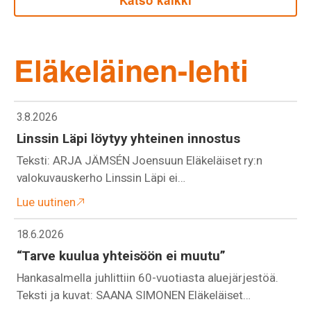
Katso kaikki
Eläkeläinen-lehti
3.8.2026
Linssin Läpi löytyy yhteinen innostus
Teksti: ARJA JÄMSÉN Joensuun Eläkeläiset ry:n
valokuvauskerho Linssin Läpi ei…
Lue uutinen
18.6.2026
“Tarve kuulua yhteisöön ei muutu”
Hankasalmella juhlittiin 60-vuotiasta aluejärjestöä.
Teksti ja kuvat: SAANA SIMONEN Eläkeläiset…