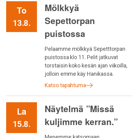
Mölkkyä
To
Sepettorpan
13.8.
puistossa
Pelaamme mölkkyä Sepetttorpan
puistossa klo 11. Pelit jatkuvat
torstaisin koko kesän ajan viikoilla,
jolloin emme käy Hanikassa.
Katso tapahtuma
Näytelmä ”Missä
La
kuljimme kerran.”
15.8.
Menemme katsomaan