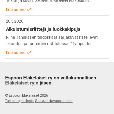
Teksti ja kuvat: SAANA SIMONEN Eläkeläiset…
Lue uutinen
28.5.2026
Aikuistumisriittejä ja luokkakipuja
Riina Tanskasen taidokkaat sarjakuvat risteilevät
talouden ja tunteiden ristitulessa. ”Tympeiden…
Lue uutinen
Espoon Eläkeläiset ry on valtakunnallisen
Eläkeläiset ry:n
jäsen.
© Espoon Eläkeläiset 2026
Tietosuojaseloste
Saavutettavuusseloste