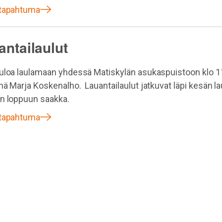
 tapahtuma
antailaulut
uloa laulamaan yhdessä Matiskylän asukaspuistoon klo 1
nä Marja Koskenalho. Lauantailaulut jatkuvat läpi kesän la
n loppuun saakka.
 tapahtuma