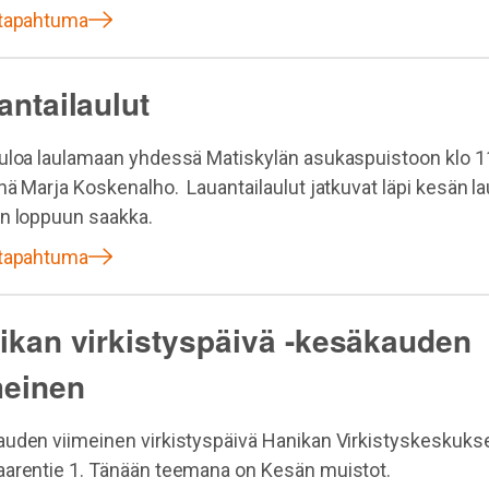
 tapahtuma
antailaulut
uloa laulamaan yhdessä Matiskylän asukaspuistoon klo 1
nä Marja Koskenalho. Lauantailaulut jatkuvat läpi kesän la
n loppuun saakka.
 tapahtuma
ikan virkistyspäivä -kesäkauden
meinen
uden viimeinen virkistyspäivä Hanikan Virkistyskeskuks
arentie 1. Tänään teemana on Kesän muistot.