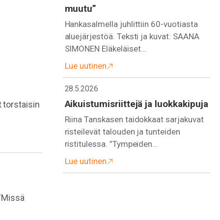
muutu”
Hankasalmella juhlittiin 60-vuotiasta
aluejärjestöä. Teksti ja kuvat: SAANA
SIMONEN Eläkeläiset…
Lue uutinen
28.5.2026
Aikuistumisriittejä ja luokkakipuja
 torstaisin
Riina Tanskasen taidokkaat sarjakuvat
risteilevät talouden ja tunteiden
ristitulessa. ”Tympeiden…
Lue uutinen
"Missä
.