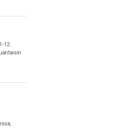
1-12.
uantaisin
essa,