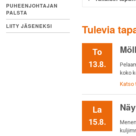
PUHEENJOHTAJAN
PALSTA
Tulevia ta
LIITY JÄSENEKSI
Möl
To
13.8.
Pelaam
koko k
Katso
Näy
La
15.8.
Menem
kuljim