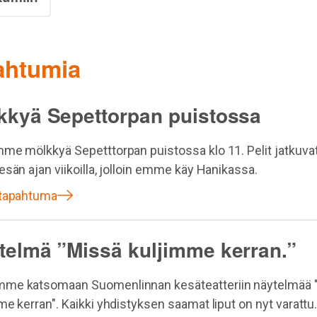
pahtumia
kkyä Sepettorpan puistossa
me mölkkyä Sepetttorpan puistossa klo 11. Pelit jatkuvat
esän ajan viikoilla, jolloin emme käy Hanikassa.
 tapahtuma
telmä ”Missä kuljimme kerran.”
me katsomaan Suomenlinnan kesäteatteriin näytelmää 
me kerran". Kaikki yhdistyksen saamat liput on nyt varattu