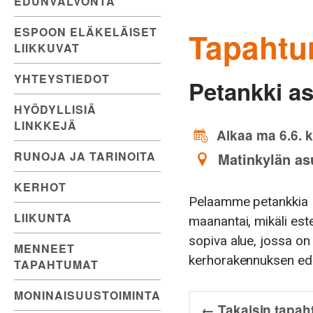
EDUNVALVONTA
ESPOON ELÄKELÄISET
Tapahtu
LIIKKUVAT
YHTEYSTIEDOT
Petankki a
HYÖDYLLISIÄ
LINKKEJÄ
Alkaa ma 6.6. k
RUNOJA JA TARINOITA
Matinkylän as
KERHOT
Pelaamme petankkia M
LIIKUNTA
maanantai, mikäli est
sopiva alue, jossa on
MENNEET
kerhorakennuksen ed
TAPAHTUMAT
MONINAISUUSTOIMINTA
← Takaisin tapah