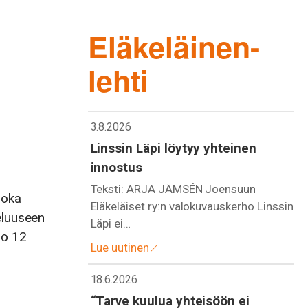
Eläkeläinen-
lehti
3.8.2026
Linssin Läpi löytyy yhteinen
innostus
Teksti: ARJA JÄMSÉN Joensuun
joka
Eläkeläiset ry:n valokuvauskerho Linssin
eluuseen
Läpi ei…
lo 12
Lue uutinen
18.6.2026
“Tarve kuulua yhteisöön ei