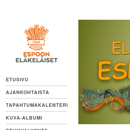
Espoon
Skip
to
Eläkeläiset
content
ry
Elämänmyönteistä
menoa.
ETUSIVU
AJANKOHTAISTA
TAPAHTUMAKALENTERI
KUVA-ALBUMI