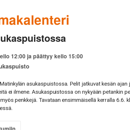
makalenteri
sukaspuistossa
ello 12:00 ja päättyy kello 15:00
ukaspuisto
atinkylän asukaspuistossa. Pelit jatkuvat kesän ajan 
eitä ei ilmene. Asukaspuistossa on nykyään petankin p
 myös penkkejä. Tavataan ensimmäisellä kerralla 6.6. k
essä.
tumiin