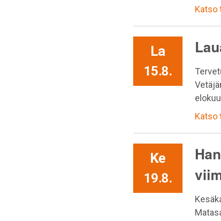
Katso
Lau
La
15.8.
Tervet
Vetäjä
elokuu
Katso
Han
Ke
vii
19.8.
Kesäka
Matasa