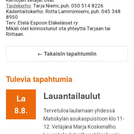
Kerhojen vetäjät ovat:
Taidekerho
: Tarja Niemi, puh. 050 514 8226
Kädentaitokerho: Riitta Lamminniemi, puh. 045 348
8950
Terv. Etelä-Espoon Eläkeläiset ry
Mikäli olet kiinnostunut ota yhteyttä Tarjaan tai
Riittaan.
← Takaisin tapahtumiin
Tulevia tapahtumia
Lauantailaulut
La
8.8.
Tervetuloa laulamaan yhdessä
Matiskylän asukaspuistoon klo 11-
12. Vetäjänä Marja Koskenalho.