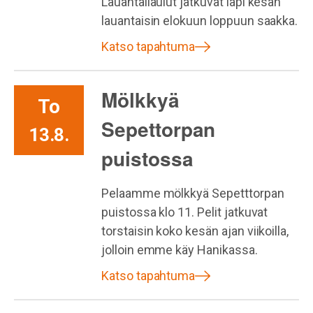
Lauantailaulut jatkuvat läpi kesän
lauantaisin elokuun loppuun saakka.
Katso tapahtuma
Mölkkyä
To
Sepettorpan
13.8.
puistossa
Pelaamme mölkkyä Sepetttorpan
puistossa klo 11. Pelit jatkuvat
torstaisin koko kesän ajan viikoilla,
jolloin emme käy Hanikassa.
Katso tapahtuma