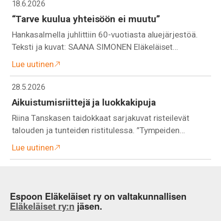
18.6.2026
“Tarve kuulua yhteisöön ei muutu”
Hankasalmella juhlittiin 60-vuotiasta aluejärjestöä.
Teksti ja kuvat: SAANA SIMONEN Eläkeläiset…
Lue uutinen
28.5.2026
Aikuistumisriittejä ja luokkakipuja
Riina Tanskasen taidokkaat sarjakuvat risteilevät
talouden ja tunteiden ristitulessa. ”Tympeiden…
Lue uutinen
Espoon Eläkeläiset ry on valtakunnallisen
Eläkeläiset ry:n
jäsen.