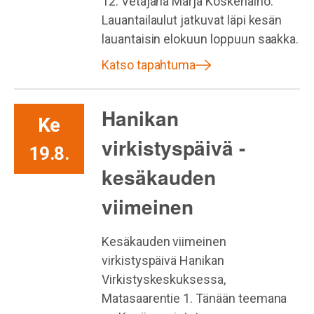
12. Vetäjänä Marja Koskenalho.
Lauantailaulut jatkuvat läpi kesän
lauantaisin elokuun loppuun saakka.
Katso tapahtuma
Hanikan
Ke
virkistyspäivä -
19.8.
kesäkauden
viimeinen
Kesäkauden viimeinen
virkistyspäivä Hanikan
Virkistyskeskuksessa,
Matasaarentie 1. Tänään teemana