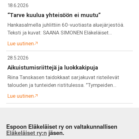
18.6.2026
“Tarve kuulua yhteisöön ei muutu”
Hankasalmella juhlittiin 60-vuotiasta aluejärjestöä.
Teksti ja kuvat: SAANA SIMONEN Eläkeläiset…
Lue uutinen
28.5.2026
Aikuistumisriittejä ja luokkakipuja
Riina Tanskasen taidokkaat sarjakuvat risteilevät
talouden ja tunteiden ristitulessa. ”Tympeiden…
Lue uutinen
Espoon Eläkeläiset ry on valtakunnallisen
Eläkeläiset ry:n
jäsen.