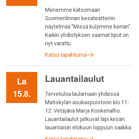
Menemme katsomaan
Suomenlinnan kesäteatteriin
näytelmää "Missä kuljimme kerran".
Kaikki yhdistyksen saamat liput on
nyt varattu.
Katso tapahtuma
Lauantailaulut
La
15.8.
Tervetuloa laulamaan yhdessä
Matiskylän asukaspuistoon klo 11-
12. Vetäjänä Marja Koskenalho.
Lauantailaulut jatkuvat läpi kesän
lauantaisin elokuun loppuun saakka.
Katso tapahtuma