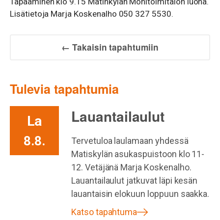
Tapaaminen klo 9.15 Matinkylän Monitoimitalon luona.
Lisätietoja Marja Koskenalho 050 327 5530.
← Takaisin tapahtumiin
Tulevia tapahtumia
Lauantailaulut
La
8.8.
Tervetuloa laulamaan yhdessä
Matiskylän asukaspuistoon klo 11-
12. Vetäjänä Marja Koskenalho.
Lauantailaulut jatkuvat läpi kesän
lauantaisin elokuun loppuun saakka.
Katso tapahtuma