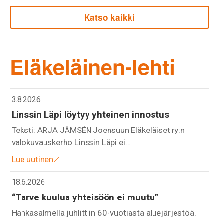
Katso kaikki
Eläkeläinen-lehti
3.8.2026
Linssin Läpi löytyy yhteinen innostus
Teksti: ARJA JÄMSÉN Joensuun Eläkeläiset ry:n
valokuvauskerho Linssin Läpi ei…
Lue uutinen
18.6.2026
“Tarve kuulua yhteisöön ei muutu”
Hankasalmella juhlittiin 60-vuotiasta aluejärjestöä.