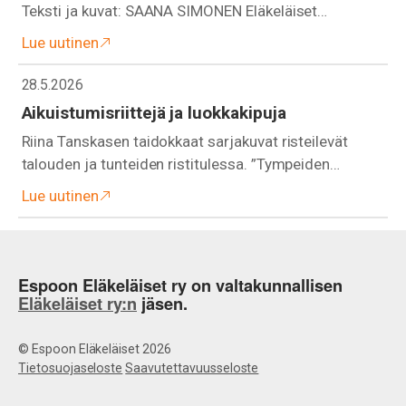
Teksti ja kuvat: SAANA SIMONEN Eläkeläiset…
Lue uutinen
28.5.2026
Aikuistumisriittejä ja luokkakipuja
Riina Tanskasen taidokkaat sarjakuvat risteilevät
talouden ja tunteiden ristitulessa. ”Tympeiden…
Lue uutinen
Espoon Eläkeläiset ry on valtakunnallisen
Eläkeläiset ry:n
jäsen.
© Espoon Eläkeläiset 2026
Tietosuojaseloste
Saavutettavuusseloste