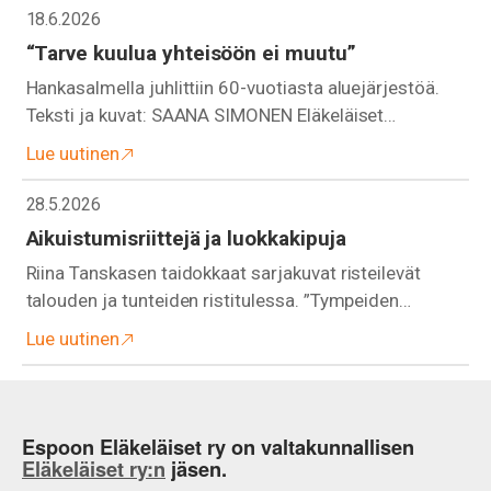
18.6.2026
“Tarve kuulua yhteisöön ei muutu”
Hankasalmella juhlittiin 60-vuotiasta aluejärjestöä.
Teksti ja kuvat: SAANA SIMONEN Eläkeläiset…
Lue uutinen
28.5.2026
Aikuistumisriittejä ja luokkakipuja
Riina Tanskasen taidokkaat sarjakuvat risteilevät
talouden ja tunteiden ristitulessa. ”Tympeiden…
Lue uutinen
Espoon Eläkeläiset ry on valtakunnallisen
Eläkeläiset ry:n
jäsen.