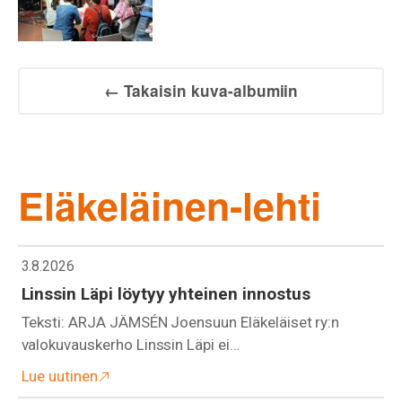
← Takaisin kuva-albumiin
Eläkeläinen-lehti
3.8.2026
Linssin Läpi löytyy yhteinen innostus
Teksti: ARJA JÄMSÉN Joensuun Eläkeläiset ry:n
valokuvauskerho Linssin Läpi ei…
Lue uutinen