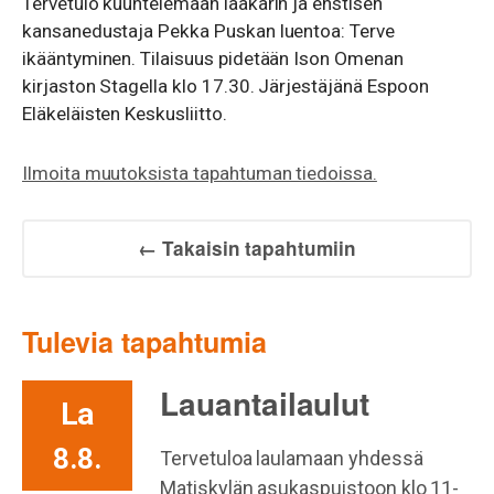
Tervetulo kuuntelemaan lääkärin ja enstisen
kansanedustaja Pekka Puskan luentoa: Terve
ikääntyminen. Tilaisuus pidetään Ison Omenan
kirjaston Stagella klo 17.30. Järjestäjänä Espoon
Eläkeläisten Keskusliitto.
Ilmoita muutoksista tapahtuman tiedoissa.
← Takaisin tapahtumiin
Tulevia tapahtumia
Lauantailaulut
La
8.8.
Tervetuloa laulamaan yhdessä
Matiskylän asukaspuistoon klo 11-