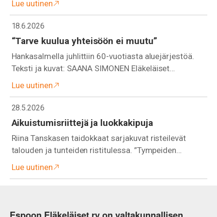
Lue uutinen
18.6.2026
“Tarve kuulua yhteisöön ei muutu”
Hankasalmella juhlittiin 60-vuotiasta aluejärjestöä.
Teksti ja kuvat: SAANA SIMONEN Eläkeläiset…
Lue uutinen
28.5.2026
Aikuistumisriittejä ja luokkakipuja
Riina Tanskasen taidokkaat sarjakuvat risteilevät
talouden ja tunteiden ristitulessa. ”Tympeiden…
Lue uutinen
Espoon Eläkeläiset ry on valtakunnallisen