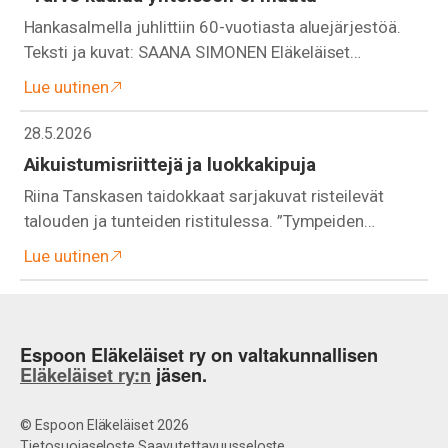
Hankasalmella juhlittiin 60-vuotiasta aluejärjestöä.
Teksti ja kuvat: SAANA SIMONEN Eläkeläiset…
Lue uutinen
28.5.2026
Aikuistumisriittejä ja luokkakipuja
Riina Tanskasen taidokkaat sarjakuvat risteilevät
talouden ja tunteiden ristitulessa. ”Tympeiden…
Lue uutinen
Espoon Eläkeläiset ry on valtakunnallisen
Eläkeläiset ry:n
jäsen.
© Espoon Eläkeläiset 2026
Tietosuojaseloste
Saavutettavuusseloste