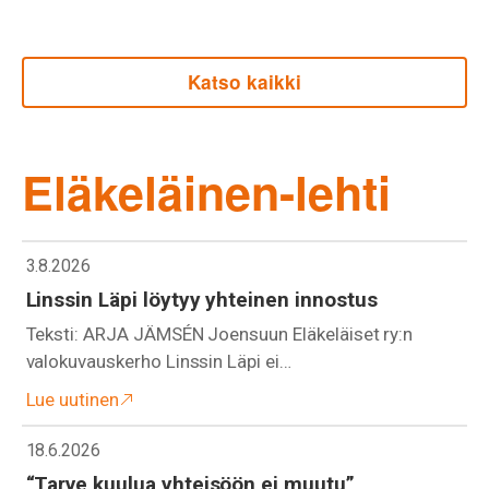
Katso kaikki
Eläkeläinen-lehti
3.8.2026
Linssin Läpi löytyy yhteinen innostus
Teksti: ARJA JÄMSÉN Joensuun Eläkeläiset ry:n
valokuvauskerho Linssin Läpi ei…
Lue uutinen
18.6.2026
“Tarve kuulua yhteisöön ei muutu”