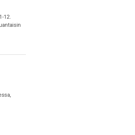
1-12.
uantaisin
essa,