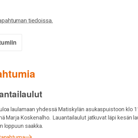
tapahtuman tiedoissa.
tumiin
pahtumia
antailaulut
uloa laulamaan yhdessä Matiskylän asukaspuistoon klo 1
nä Marja Koskenalho. Lauantailaulut jatkuvat läpi kesän la
n loppuun saakka.
 tapahtuma