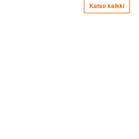
Katso kaikki
Espoon Eläkeläiset ry on valtakunnallisen
El
© Espoon Eläkeläiset 2026