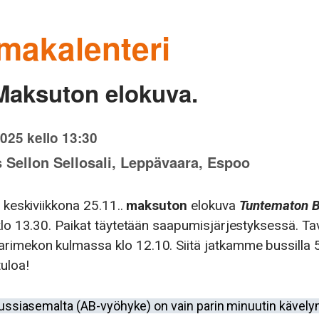
makalenteri
 Maksuton elokuva.
2025 kello 13:30
Sellon Sellosali, Leppävaara, Espoo
 keskiviikkona 25.11..
maksuton
elokuva
Tuntematon 
 klo 13.30. Paikat täytetään saapumisjärjestyksessä. T
imekon kulmassa klo 12.10. Siitä jatkamme bussilla 
uloa!
bussiasemalta (AB-vyöhyke) on vain parin minuutin kävel