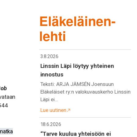
Eläkeläinen-
lehti
3.8.2026
Linssin Läpi löytyy yhteinen
innostus
Teksti: ARJA JÄMSÉN Joensuun
Bob
Eläkeläiset ry:n valokuvauskerho Linssin
avataan
Läpi ei…
544
Lue uutinen
18.6.2026
ymatka
“Tarve kuulua yhteisöön ei