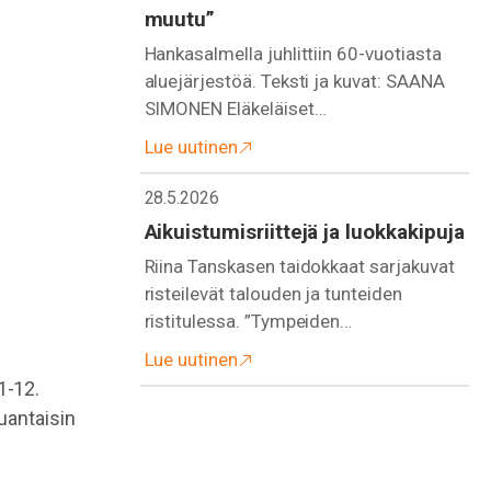
muutu”
Hankasalmella juhlittiin 60-vuotiasta
aluejärjestöä. Teksti ja kuvat: SAANA
SIMONEN Eläkeläiset…
Lue uutinen
28.5.2026
Aikuistumisriittejä ja luokkakipuja
Riina Tanskasen taidokkaat sarjakuvat
risteilevät talouden ja tunteiden
ristitulessa. ”Tympeiden…
Lue uutinen
1-12.
uantaisin