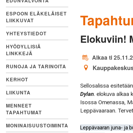
EDUNVALVONTA
ESPOON ELÄKELÄISET
Tapahtu
LIIKKUVAT
YHTEYSTIEDOT
Elokuviin!
HYÖDYLLISIÄ
LINKKEJÄ
Alkaa ti 25.11.
RUNOJA JA TARINOITA
Kauppakeskus 
KERHOT
Sellosalissa esitetään
LIIKUNTA
Dylan
. elokuva alkaa
Isossa Omenassa, Mar
MENNEET
Leppävaaraan. Tervet
TAPAHTUMAT
MONINAISUUSTOIMINTA
Leppävaaran juna- ja 