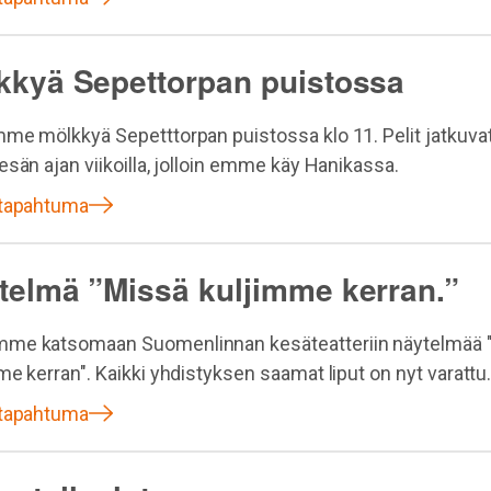
kkyä Sepettorpan puistossa
me mölkkyä Sepetttorpan puistossa klo 11. Pelit jatkuvat
esän ajan viikoilla, jolloin emme käy Hanikassa.
 tapahtuma
telmä ”Missä kuljimme kerran.”
me katsomaan Suomenlinnan kesäteatteriin näytelmää 
me kerran". Kaikki yhdistyksen saamat liput on nyt varattu
 tapahtuma