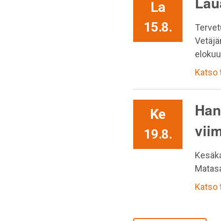
Lau
La
15.8.
Tervet
Vetäjä
elokuu
Katso
Han
Ke
vii
19.8.
Kesäka
Matasa
Katso