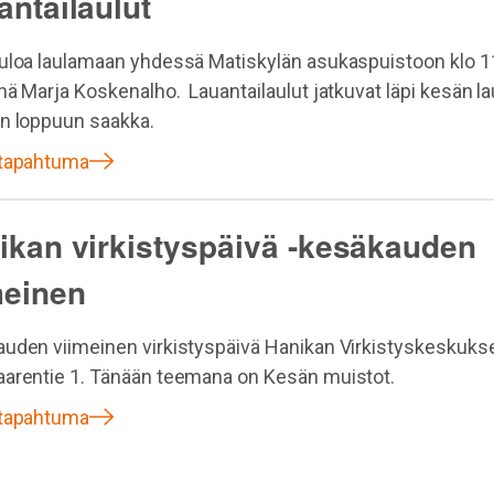
antailaulut
uloa laulamaan yhdessä Matiskylän asukaspuistoon klo 1
nä Marja Koskenalho. Lauantailaulut jatkuvat läpi kesän la
n loppuun saakka.
 tapahtuma
ikan virkistyspäivä -kesäkauden
meinen
uden viimeinen virkistyspäivä Hanikan Virkistyskeskuks
arentie 1. Tänään teemana on Kesän muistot.
 tapahtuma