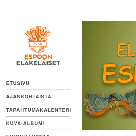
Espoon
Skip
to
Eläkeläiset
content
ry
Elämänmyönteistä
menoa.
ETUSIVU
AJANKOHTAISTA
TAPAHTUMAKALENTERI
KUVA-ALBUMI