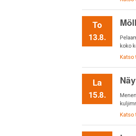
Möl
To
13.8.
Pelaam
koko k
Katso
Näy
La
15.8.
Menem
kuljim
Katso