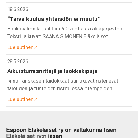
18.6.2026
“Tarve kuulua yhteisöön ei muutu”
Hankasalmella juhlittiin 60-vuotiasta aluejärjestöä.
Teksti ja kuvat: SAANA SIMONEN Eläkeläiset…
Lue uutinen
28.5.2026
Aikuistumisriittejä ja luokkakipuja
Riina Tanskasen taidokkaat sarjakuvat risteilevät
talouden ja tunteiden ristitulessa. ”Tympeiden…
Lue uutinen
Espoon Eläkeläiset ry on valtakunnallisen
Eläkeläiset ry:n
jäsen.