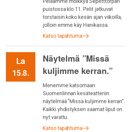
Pelaamme mölkkyä Sepetttorpan
puistossa klo 11. Pelit jatkuvat
torstaisin koko kesän ajan viikoilla,
jolloin emme käy Hanikassa.
Katso tapahtuma
Näytelmä ”Missä
La
kuljimme kerran.”
15.8.
Menemme katsomaan
Suomenlinnan kesäteatteriin
näytelmää "Missä kuljimme kerran".
Kaikki yhdistyksen saamat liput on
nyt varattu.
Katso tapahtuma