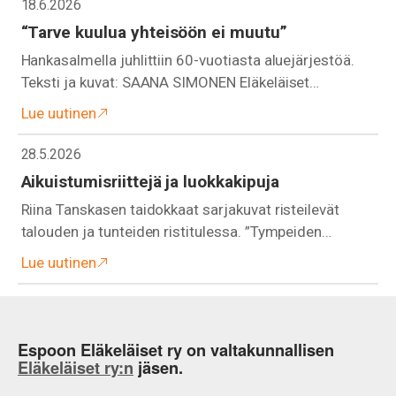
18.6.2026
“Tarve kuulua yhteisöön ei muutu”
Hankasalmella juhlittiin 60-vuotiasta aluejärjestöä.
Teksti ja kuvat: SAANA SIMONEN Eläkeläiset…
Lue uutinen
28.5.2026
Aikuistumisriittejä ja luokkakipuja
Riina Tanskasen taidokkaat sarjakuvat risteilevät
talouden ja tunteiden ristitulessa. ”Tympeiden…
Lue uutinen
Espoon Eläkeläiset ry on valtakunnallisen
Eläkeläiset ry:n
jäsen.