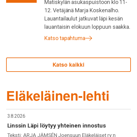
Matiskylän asukaspuistoon klo 11-
12. Vetäjänä Marja Koskenalho.
Lauantailaulut jatkuvat läpi kesän
lauantaisin elokuun loppuun saakka.
Katso tapahtuma
Katso kaikki
Eläkeläinen-lehti
3.8.2026
Linssin Läpi löytyy yhteinen innostus
Teksti: ARJA JÄMSÉN Joensuun Eläkeläiset ry:n