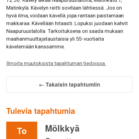
12:30. Kävely alkaa Naapuruustalolta, Matinkatu 7,
Matinkylä. Kävelyn reitti sovitaan lähtiessä. Jos on
hyvä ilma, voidaan kävellä jopa rantaan paistamaan
makkaraa. Kävellään hitaasti. Lopuksi juodaan kahvit
Naapuruustalolla. Tarkoituksena on saada mukaan
maahanmuuttajataustaisia yli 55-vuotiaita
kävelemään kanssamme.
Ilmoita muutoksista tapahtuman tiedoissa.
← Takaisin tapahtumiin
Tulevia tapahtumia
Mölkkyä
To