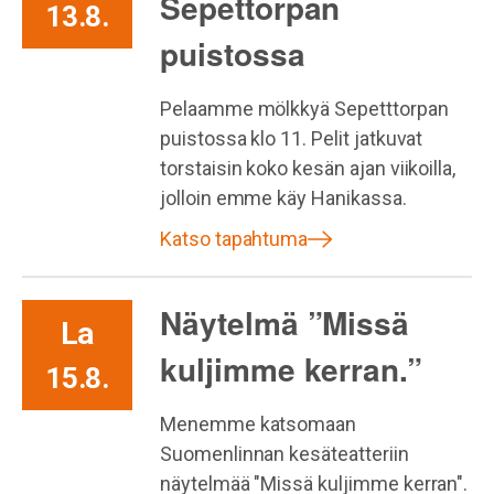
Sepettorpan
13.8.
puistossa
Pelaamme mölkkyä Sepetttorpan
puistossa klo 11. Pelit jatkuvat
torstaisin koko kesän ajan viikoilla,
jolloin emme käy Hanikassa.
Katso tapahtuma
Näytelmä ”Missä
La
kuljimme kerran.”
15.8.
Menemme katsomaan
Suomenlinnan kesäteatteriin
näytelmää "Missä kuljimme kerran".