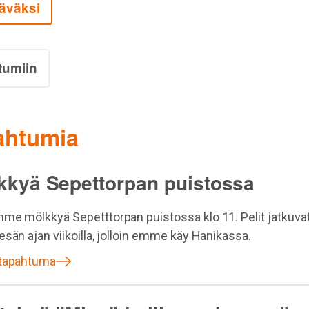
äväksi
tumiin
pahtumia
kkyä Sepettorpan puistossa
me mölkkyä Sepetttorpan puistossa klo 11. Pelit jatkuvat
esän ajan viikoilla, jolloin emme käy Hanikassa.
 tapahtuma