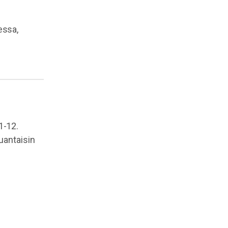
essa,
1-12.
uantaisin