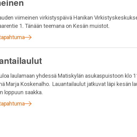
meinen
uden viimeinen virkistyspäivä Hanikan Virkistyskeskuks
arentie 1. Tänään teemana on Kesän muistot.
 tapahtuma
antailaulut
uloa laulamaan yhdessä Matiskylän asukaspuistoon klo 1
nä Marja Koskenalho. Lauantailaulut jatkuvat läpi kesän la
n loppuun saakka.
 tapahtuma