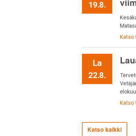
vii
19.8.
Kesäka
Matasa
Katso
Lau
La
22.8.
Tervet
Vetäjä
elokuu
Katso
Katso kaikki