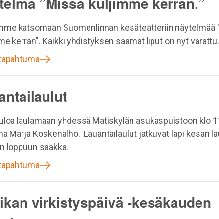
telmä ”Missä kuljimme kerran.”
me katsomaan Suomenlinnan kesäteatteriin näytelmää 
me kerran". Kaikki yhdistyksen saamat liput on nyt varattu
 tapahtuma
antailaulut
uloa laulamaan yhdessä Matiskylän asukaspuistoon klo 1
nä Marja Koskenalho. Lauantailaulut jatkuvat läpi kesän la
n loppuun saakka.
 tapahtuma
ikan virkistyspäivä -kesäkauden