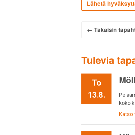
Lähetä hyväksytt
← Takaisin tapah
Tulevia ta
Möl
To
13.8.
Pelaam
koko k
Katso