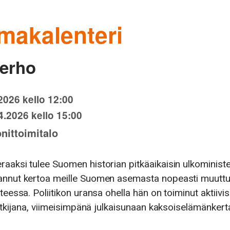
makalenteri
erho
2026 kello 12:00
4.2026 kello 15:00
nittoimitalo
aaksi tulee Suomen historian pitkäaikaisin ulkominister
annut kertoa meille Suomen asemasta nopeasti muutt
teessa. Poliitikon uransa ohella hän on toiminut aktiivi
tutkijana, viimeisimpänä julkaisunaan kaksoiselämänkert