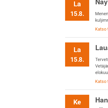
Näy
La
15.8.
Menem
kuljim
Katso
Lau
La
15.8.
Tervet
Vetäjä
elokuu
Katso
Han
Ke