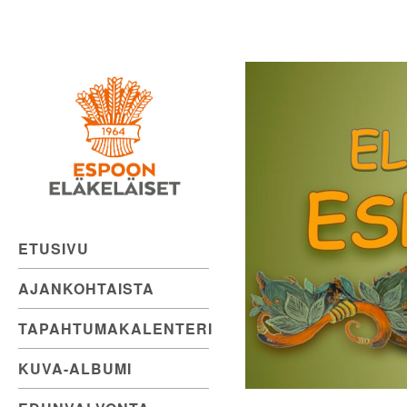
Espoon
Skip
to
Eläkeläiset
content
ry
Elämänmyönteistä
menoa.
ETUSIVU
AJANKOHTAISTA
TAPAHTUMAKALENTERI
KUVA-ALBUMI