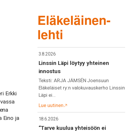
Eläkeläinen-
lehti
3.8.2026
Linssin Läpi löytyy yhteinen
innostus
Teksti: ARJA JÄMSÉN Joensuun
Eläkeläiset ry:n valokuvauskerho Linssin
i Erkki
Läpi ei…
uvassa
Lue uutinen
sena
a Eino ja
18.6.2026
“Tarve kuulua yhteisöön ei