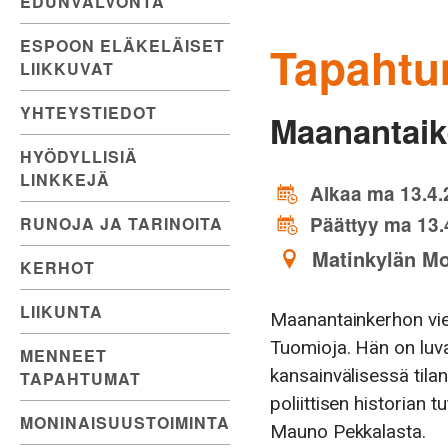
EDUNVALVONTA
ESPOON ELÄKELÄISET
Tapahtu
LIIKKUVAT
YHTEYSTIEDOT
Maanantaik
HYÖDYLLISIÄ
LINKKEJÄ
Alkaa ma 13.4.
Päättyy ma 13.
RUNOJA JA TARINOITA
Matinkylän Mo
KERHOT
LIIKUNTA
Maanantainkerhon vier
Tuomioja. Hän on luv
MENNEET
kansainvälisessä tilan
TAPAHTUMAT
poliittisen historian 
MONINAISUUSTOIMINTA
Mauno Pekkalasta.